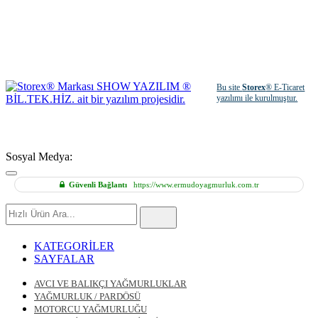
Bu site
Storex
® E-Ticaret
yazılımı ile kurulmuştur.
Sosyal Medya:
Güvenli Bağlantı
https://www.ermudoyagmurluk.com.tr
Hızlı
Ürün
Ara
KATEGORİLER
SAYFALAR
AVCI VE BALIKÇI YAĞMURLUKLAR
YAĞMURLUK / PARDÖSÜ
MOTORCU YAĞMURLUĞU