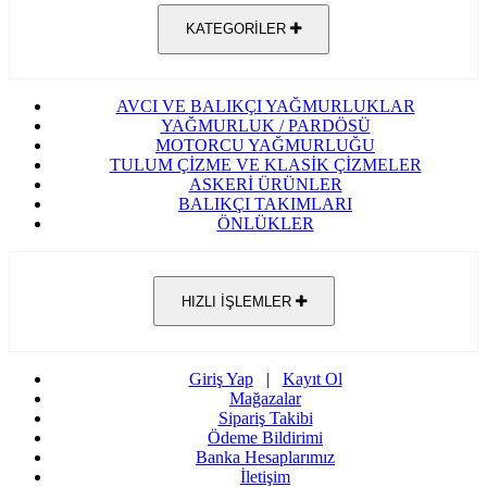
KATEGORİLER
AVCI VE BALIKÇI YAĞMURLUKLAR
YAĞMURLUK / PARDÖSÜ
MOTORCU YAĞMURLUĞU
TULUM ÇİZME VE KLASİK ÇİZMELER
ASKERİ ÜRÜNLER
BALIKÇI TAKIMLARI
ÖNLÜKLER
HIZLI İŞLEMLER
Giriş Yap
|
Kayıt Ol
Mağazalar
Sipariş Takibi
Ödeme Bildirimi
Banka Hesaplarımız
İletişim