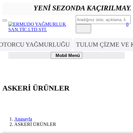
YENİ SEZONDA KAÇIRILMAYACA
Ara
Mobil
0
Menü
OTORCU YAĞMURLUĞU
TULUM ÇİZME VE 
Mobil
Mobil Menü
Menü
ASKERİ ÜRÜNLER
Anasayfa
ASKERİ ÜRÜNLER