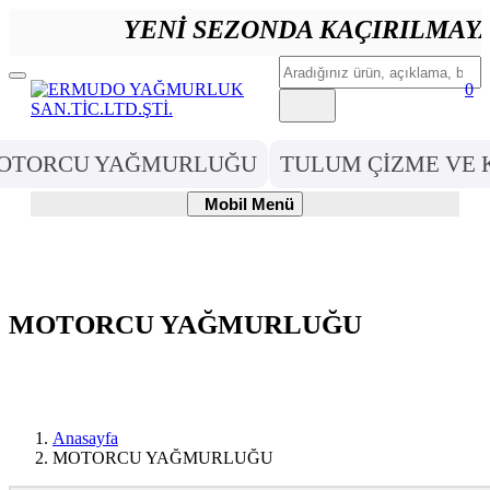
YENİ SEZONDA KAÇIRILMAYACA
Ara
Mobil
0
Menü
OTORCU YAĞMURLUĞU
TULUM ÇİZME VE 
Mobil
Mobil Menü
Menü
MOTORCU YAĞMURLUĞU
Anasayfa
MOTORCU YAĞMURLUĞU