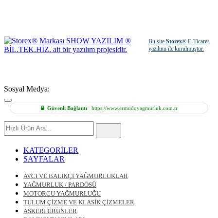
Bu site
Storex
® E-Ticaret
yazılımı ile kurulmuştur.
Sosyal Medya:
Güvenli Bağlantı
https://www.ermudoyagmurluk.com.tr
Hızlı
Ürün
Ara
KATEGORİLER
SAYFALAR
AVCI VE BALIKÇI YAĞMURLUKLAR
YAĞMURLUK / PARDÖSÜ
MOTORCU YAĞMURLUĞU
TULUM ÇİZME VE KLASİK ÇİZMELER
ASKERİ ÜRÜNLER