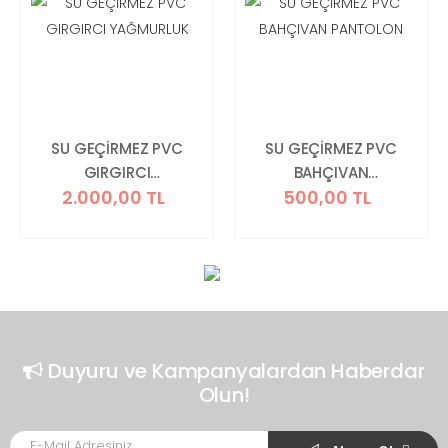
SU GEÇİRMEZ PVC
SU GEÇİRMEZ PVC
GIRGIRCI
BAHÇIVAN
2.000,00 TL
500,00 TL
YAĞMURLUK
PANTOLON
Duyuru ve Kampanyalardan Haberdar
Olun!