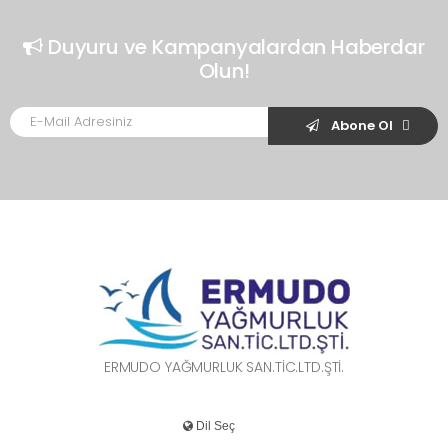
Duyuru ve Kampanyalardan Haberdar
Olun!
Abone Ol
ERMUDO YAĞMURLUK SAN.TİC.LTD.ŞTİ.