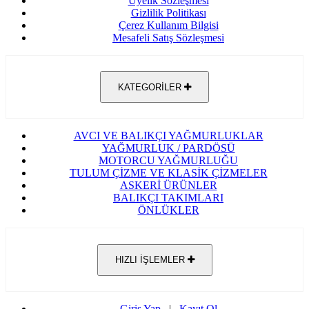
Üyelik Sözleşmesi
Gizlilik Politikası
Çerez Kullanım Bilgisi
Mesafeli Satış Sözleşmesi
KATEGORİLER
AVCI VE BALIKÇI YAĞMURLUKLAR
YAĞMURLUK / PARDÖSÜ
MOTORCU YAĞMURLUĞU
TULUM ÇİZME VE KLASİK ÇİZMELER
ASKERİ ÜRÜNLER
BALIKÇI TAKIMLARI
ÖNLÜKLER
HIZLI İŞLEMLER
Giriş Yap
|
Kayıt Ol