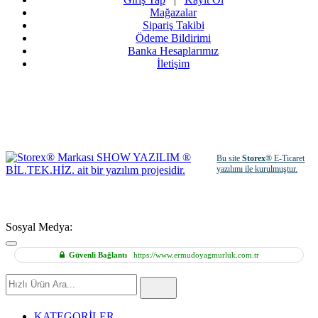
Mağazalar
Sipariş Takibi
Ödeme Bildirimi
Banka Hesaplarımız
İletişim
Bu site
Storex
® E-Ticaret
yazılımı ile kurulmuştur.
Sosyal Medya:
Güvenli Bağlantı
https://www.ermudoyagmurluk.com.tr
Hızlı
Ürün
Ara
KATEGORİLER