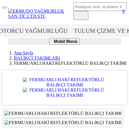
Ara
Mobil
0
Menü
OTORCU YAĞMURLUĞU
TULUM ÇİZME VE 
Mobil
Mobil Menü
Menü
Ana Sayfa
BALIKÇI TAKIMLARI
FERMUARLI HAKİ REFLEKTÖRLÜ BALIKÇI TAKIMI