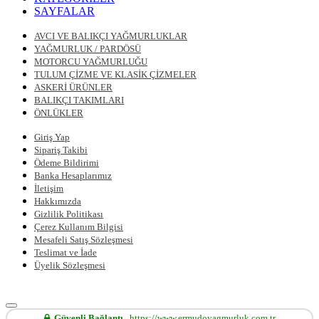
SAYFALAR
AVCI VE BALIKÇI YAĞMURLUKLAR
YAĞMURLUK / PARDÖSÜ
MOTORCU YAĞMURLUĞU
TULUM ÇİZME VE KLASİK ÇİZMELER
ASKERİ ÜRÜNLER
BALIKÇI TAKIMLARI
ÖNLÜKLER
Giriş Yap
Sipariş Takibi
Ödeme Bildirimi
Banka Hesaplarımız
İletişim
Hakkımızda
Gizlilik Politikası
Çerez Kullanım Bilgisi
Mesafeli Satış Sözleşmesi
Teslimat ve İade
Üyelik Sözleşmesi
Güvenli Bağlantı
https://www.ermudoyagmurluk.com.tr